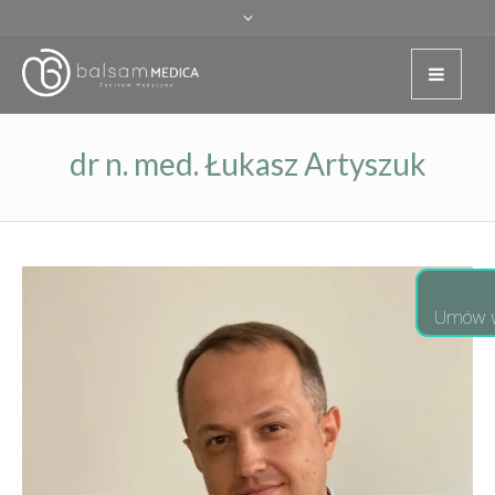
dr n. med. Łukasz Artyszuk
Umów w