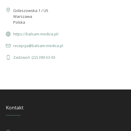
Goleszowska 1 / U5
Warszawa
Polska
https://balsam-medica.pl/
recepcja@balsam-medica.pl
Zadzwoń: (22) 390-53-03
Kontakt